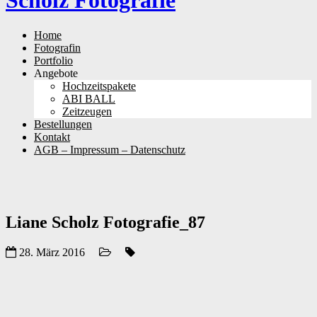
Scholz Fotografie
Skip
Home
to
Fotografin
content
Portfolio
Angebote
Hochzeitspakete
ABI BALL
Zeitzeugen
Bestellungen
Kontakt
AGB – Impressum – Datenschutz
Liane Scholz Fotografie_87
28. März 2016