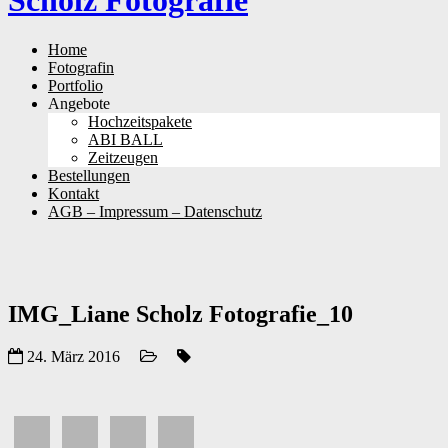
Scholz Fotografie
Skip
Home
to
Fotografin
content
Portfolio
Angebote
Hochzeitspakete
ABI BALL
Zeitzeugen
Bestellungen
Kontakt
AGB – Impressum – Datenschutz
IMG_Liane Scholz Fotografie_10
24. März 2016