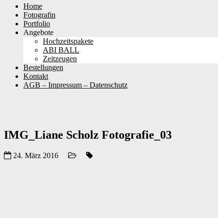
Skip
Home
to
Fotografin
content
Portfolio
Angebote
Hochzeitspakete
ABI BALL
Zeitzeugen
Bestellungen
Kontakt
AGB – Impressum – Datenschutz
IMG_Liane Scholz Fotografie_03
24. März 2016