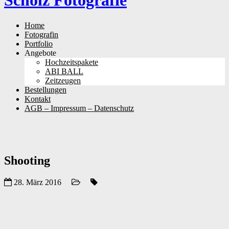
Scholz Fotografie
Skip
Home
to
Fotografin
content
Portfolio
Angebote
Hochzeitspakete
ABI BALL
Zeitzeugen
Bestellungen
Kontakt
AGB – Impressum – Datenschutz
Shooting
28. März 2016