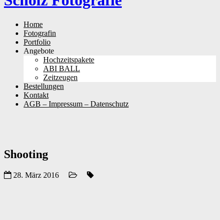
Scholz Fotografie
Skip
Home
to
Fotografin
content
Portfolio
Angebote
Hochzeitspakete
ABI BALL
Zeitzeugen
Bestellungen
Kontakt
AGB – Impressum – Datenschutz
Shooting
28. März 2016