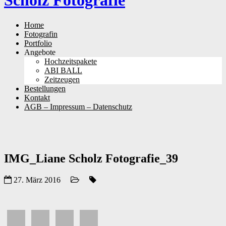
Scholz Fotografie
Skip
Home
to
Fotografin
content
Portfolio
Angebote
Hochzeitspakete
ABI BALL
Zeitzeugen
Bestellungen
Kontakt
AGB – Impressum – Datenschutz
IMG_Liane Scholz Fotografie_39
27. März 2016