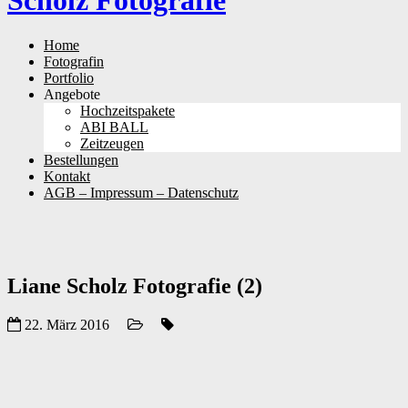
Scholz Fotografie
Skip
Home
to
Fotografin
content
Portfolio
Angebote
Hochzeitspakete
ABI BALL
Zeitzeugen
Bestellungen
Kontakt
AGB – Impressum – Datenschutz
Liane Scholz Fotografie (2)
22. März 2016