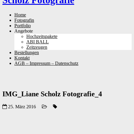
Scholz Fotografie
Skip
Home
to
Fotografin
content
Portfolio
Angebote
Hochzeitspakete
ABI BALL
Zeitzeugen
Bestellungen
Kontakt
AGB – Impressum – Datenschutz
IMG_Liane Scholz Fotografie_4
25. März 2016