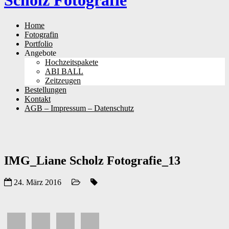
Scholz Fotografie
Skip
Home
to
Fotografin
content
Portfolio
Angebote
Hochzeitspakete
ABI BALL
Zeitzeugen
Bestellungen
Kontakt
AGB – Impressum – Datenschutz
IMG_Liane Scholz Fotografie_13
24. März 2016