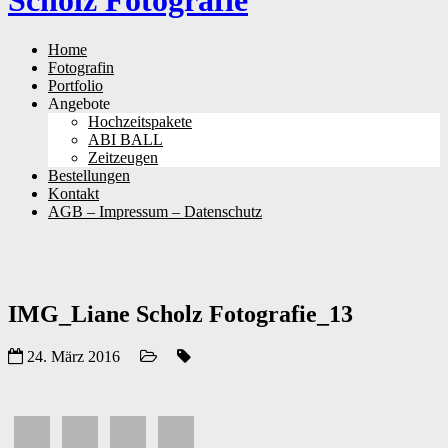
Scholz Fotografie
Skip
Home
to
Fotografin
content
Portfolio
Angebote
Hochzeitspakete
ABI BALL
Zeitzeugen
Bestellungen
Kontakt
AGB – Impressum – Datenschutz
IMG_Liane Scholz Fotografie_13
24. März 2016