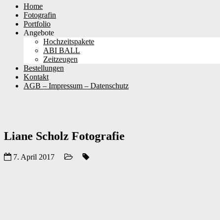
Skip
Home
to
Fotografin
content
Portfolio
Angebote
Hochzeitspakete
ABI BALL
Zeitzeugen
Bestellungen
Kontakt
AGB – Impressum – Datenschutz
Liane Scholz Fotografie
7. April 2017