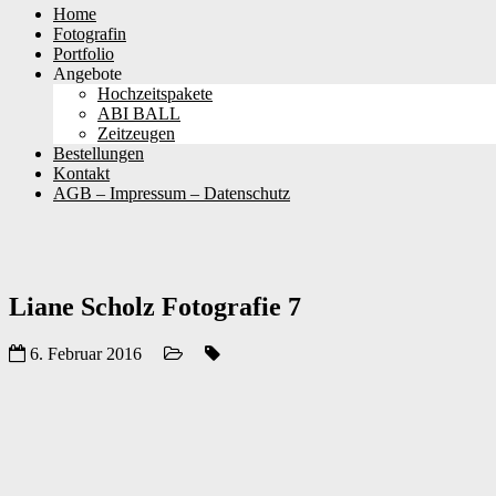
Skip
Home
to
Fotografin
content
Portfolio
Angebote
Hochzeitspakete
ABI BALL
Zeitzeugen
Bestellungen
Kontakt
AGB – Impressum – Datenschutz
Liane Scholz Fotografie 7
6. Februar 2016