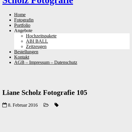
Scholz Fotografie
Skip
Home
to
Fotografin
content
Portfolio
Angebote
Hochzeitspakete
ABI BALL
Zeitzeugen
Bestellungen
Kontakt
AGB – Impressum – Datenschutz
Liane Scholz Fotografie 105
8. Februar 2016